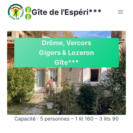
Skip
Gîte de l'Espéri***
to
content
Drôme, Vercors
Gigors & Lozeron
Gîte***
Capacité : 5 personnes – 1 lit 160 – 3 lits 90