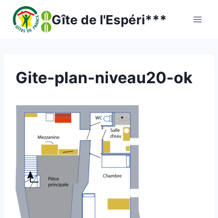
Skip
Gîte de l'Espéri***
to
content
Gite-plan-niveau20-ok